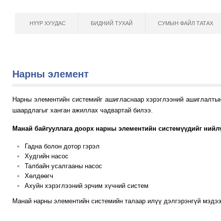
НҮҮР ХУУДАС
БИДНИЙ ТУХАЙ
СУМЫН ФАЙЛ ТАТАХ
Нарны элемент
Нарны элементийн системийг ашигласнаар хэрэглээний ашиглалтын
шаардлагыг ханган ажиллах чадвартай билээ.
Манай байгууллага доорх нарны элементийн системүүдийг нийл
Гадна болон дотор гэрэл
Худгийн насос
Талбайн усалгааны насос
Хөлдөөгч
Ахуйн хэрэглээний эрчим хүчний систем
Манай нарны элементийн системийн талаар илүү дэлгэрэнгүй мэдээл