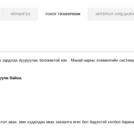
ҮЙЛЧИЛГЭЭ
ТОНОГ ТӨХӨӨРӨМЖ
ИНТЕРНЭТ ХУРД ШАЛГ
 зардлаа бууруулах боломжтой юм . Манай нарны элементийн системүү
үүлж байна.
эл авах, мөн худалдан авах захиалга өгөх бол бидэнтэй холбоо барина