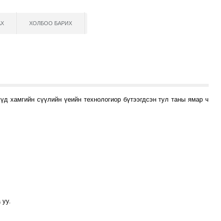
АХ
ХОЛБОО БАРИХ
д хамгийн сүүлийн үеийн технологиор бүтээгдсэн тул таны ямар ч
 уу.