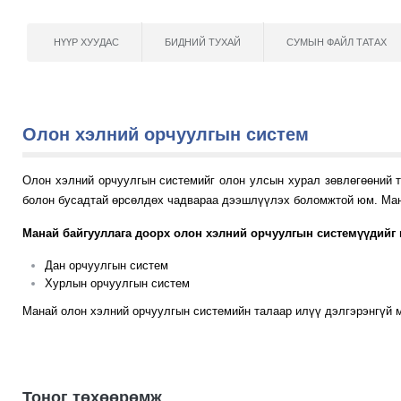
НҮҮР ХУУДАС
БИДНИЙ ТУХАЙ
СУМЫН ФАЙЛ ТАТАХ
Олон хэлний орчуулгын систем
Олон хэлний орчуулгын системийг олон улсын хурал зөвлөгөөний т
болон бусадтай өрсөлдөх чадвараа дээшлүүлэх боломжтой юм. Мана
Манай байгууллага доорх олон хэлний орчуулгын системүүдийг 
Дан орчуулгын систем
Хурлын орчуулгын систем
Манай олон хэлний орчуулгын системийн талаар илүү дэлгэрэнгүй м
Тоног төхөөрөмж