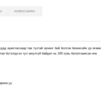
АХ
ХОЛБОО БАРИХ
дад ашигласнаар тав тухтай орчинг бий болгож бизнесийн үр өгөөж
лан бүтээгдсэн тул аюулгүй байдал нь 100 хувь баталгаажсан юм.
арина уу.