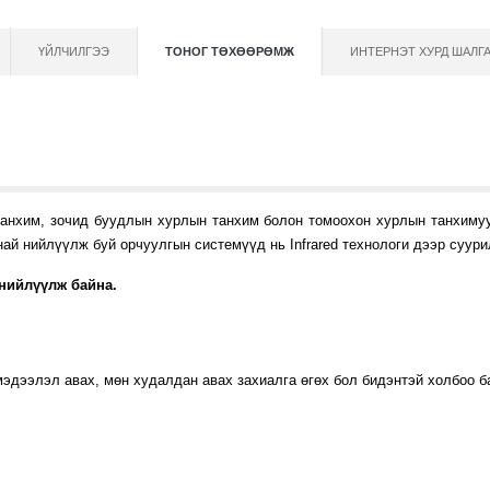
ҮЙЛЧИЛГЭЭ
ТОНОГ ТӨХӨӨРӨМЖ
ИНТЕРНЭТ ХУРД ШАЛГ
анхим, зочид буудлын хурлын танхим болон томоохон хурлын танхимуу
й нийлүүлж буй орчуулгын системүүд нь Infrared технологи дээр суури
нийлүүлж байна.
эдээлэл авах, мөн худалдан авах захиалга өгөх бол бидэнтэй холбоо б