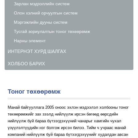
Зарлан мэдээллийн систем
Олон хэлний орчуулгын систем
Мэргэжлийн дууны систем
Тусгай зориулалтын тоног төхөөрөмж
Нарны элемент
ИНТЕРНЭТ ХУРД ШАЛГАХ
ХОЛБОО БАРИХ
Тоног төхөөрөмж
Манай байгууллага 2005 оноос эхлэн мэдээлэл холбооны тоног
төхөөрөмжийг зах зээлд нийлүүлж ирсэн бөгөөд өөрсдийн
нийлүүлж буй бараа бүтээгдэхүүний чанарыг хамгийн чухал
үзүүлэлтүүдийн нэг болгож ирсэн билээ. Тийм ч учраас манай
компаний нийлүүлж буй бараа бүтээгдэхүүнийг худалдан авсан