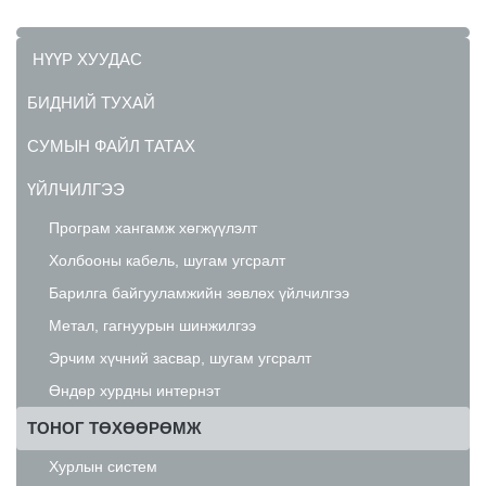
НҮҮР ХУУДАС
БИДНИЙ ТУХАЙ
СУМЫН ФАЙЛ ТАТАХ
ҮЙЛЧИЛГЭЭ
Програм хангамж хөгжүүлэлт
Холбооны кабель, шугам угсралт
Барилга байгууламжийн зөвлөх үйлчилгээ
Метал, гагнуурын шинжилгээ
Эрчим хүчний засвар, шугам угсралт
Өндөр хурдны интернэт
ТОНОГ ТӨХӨӨРӨМЖ
Хурлын систем