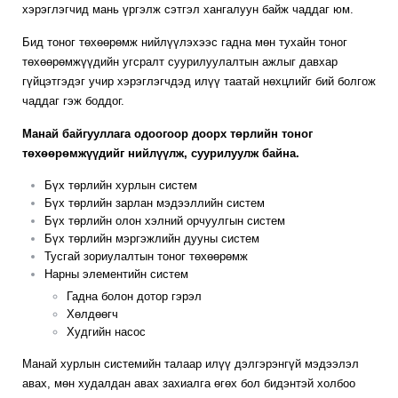
хэрэглэгчид мань үргэлж сэтгэл хангалуун байж чаддаг юм.
Бид тоног төхөөрөмж нийлүүлэхээс гадна мөн тухайн тоног
төхөөрөмжүүдийн угсралт суурилуулалтын ажлыг давхар
гүйцэтгэдэг учир хэрэглэгчдэд илүү таатай нөхцлийг бий болгож
чаддаг гэж боддог.
Манай байгууллага одоогоор доорх төрлийн тоног
төхөөрөмжүүдийг нийлүүлж, суурилуулж байна.
Бүх төрлийн хурлын систем
Бүх төрлийн зарлан мэдээллийн систем
Бүх төрлийн олон хэлний орчуулгын систем
Бүх төрлийн мэргэжлийн дууны систем
Тусгай зориулалтын тоног төхөөрөмж
Нарны элементийн систем
Гадна болон дотор гэрэл
Хөлдөөгч
Худгийн насос
Манай хурлын системийн талаар илүү дэлгэрэнгүй мэдээлэл
авах, мөн худалдан авах захиалга өгөх бол бидэнтэй холбоо